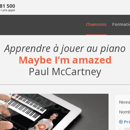
Chansons
Formati
Apprendre à jouer au piano
Maybe I’m amazed
Paul McCartney
Nivea
Nomb
Pr
- Int