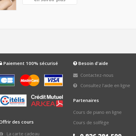
Paiement 100% sécurisé
Besoin d'aide
Contactez-nous
Consultez l'aide en ligne
Partenaires
Cours de piano en ligne
Offrir des cours
Cours de solfège
La carte cadeau