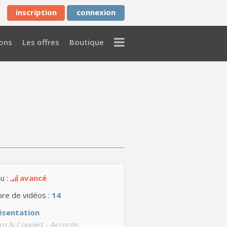
inscription
connexion
Menu
ons
Les offres
Boutique
u :
avancé
re de vidéos :
14
ésentation
ro & Couplet - Accords