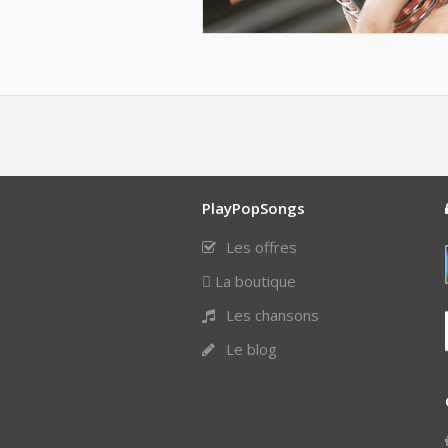
PlayPopSongs
Les offres
La boutique
Les chansons
Le blog