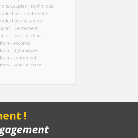
ro & Couplet - Rythmique
roduction - Lentement
roduction - A tempo
uplet - Lentement
plet - Avec le chant
rain - Accords
rain - Rythmiques
rain - Lentement
rain - Avec le chant
ucture de la chanson
anson complète
yback piano
ent !
engagement