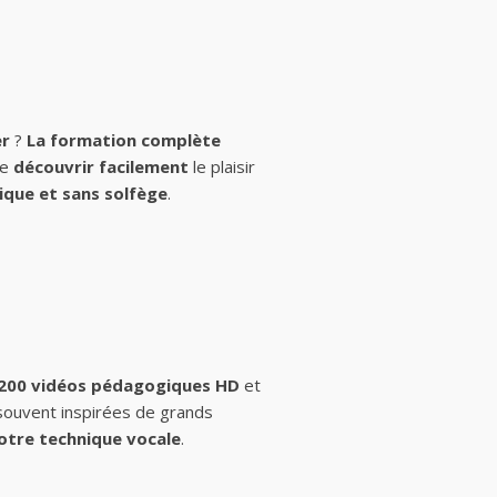
er
?
La formation complète
de
découvrir facilement
le plaisir
ique et sans solfège
.
 200 vidéos pédagogiques HD
et
 souvent inspirées de grands
otre technique vocale
.