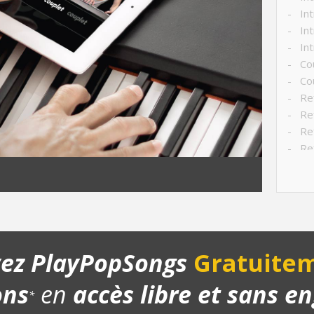
- Int
- Int
- Int
- Co
- Cou
- Ref
- Ref
- Ref
- Ref
- Str
- Ch
- Pla
yez PlayPopSongs
Gratuitem
ons
en
accès libre et sans 
*