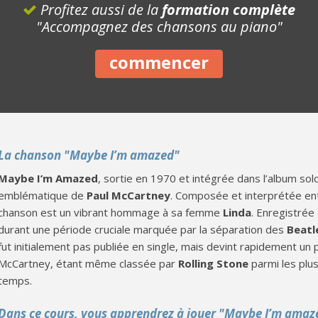
Profitez aussi de la
formation complète
"Accompagnez des chansons au piano"
commencer
La chanson "Maybe I’m amazed"
Maybe I’m Amazed
, sortie en 1970 et intégrée dans l’album so
emblématique de
Paul McCartney
. Composée et interprétée en
chanson est un vibrant hommage à sa femme
Linda
. Enregistrée
durant une période cruciale marquée par la séparation des
Beatl
fut initialement pas publiée en single, mais devint rapidement un pi
McCartney, étant même classée par
Rolling Stone
parmi les plu
temps.
Dans ce cours, vous apprendrez à jouer "Maybe I’m amaz