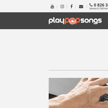
|
|
|
|