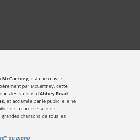
lo
McCartney
, est une œuvre
tièrement par McCartney, cette
 dans les studios d’
Abbey Road
es
, et acclamée par le public, elle ne
lier de la carrière solo de
s grandes chansons de tous les
ed" au piano