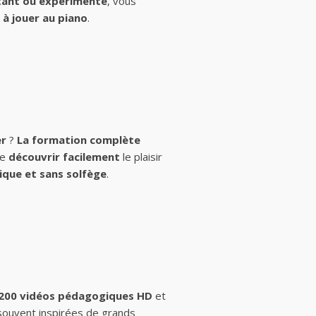
ant ou expérimenté
, vous
à jouer au piano
.
er
?
La formation complète
de
découvrir facilement
le plaisir
ique et sans solfège
.
 200 vidéos pédagogiques HD
et
 souvent inspirées de grands