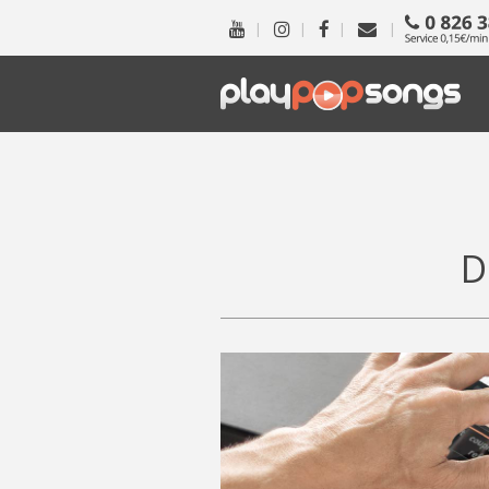
|
|
|
|
D