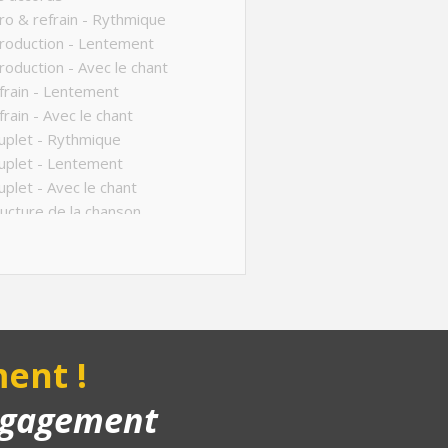
ro & refrain - Rythmique
roduction - Lentement
roduction - Avec le chant
rain - Lentement
rain - Avec le chant
plet - Rythmique
uplet - Lentement
plet - Avec le chant
ucture de la chanson
anson complète
yback piano
ent !
engagement