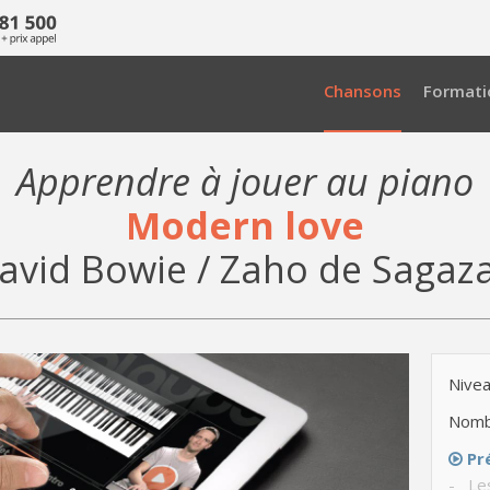
Chansons
Formati
Apprendre à jouer au piano
Modern love
avid Bowie / Zaho de Sagaz
Nivea
Nomb
Pr
- Le