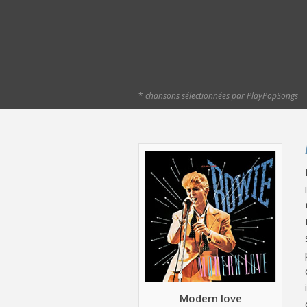
*
chansons sélectionnées par PlayPopSongs
Modern love