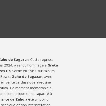
Zaho de Sagazan
. Cette reprise,
nnes 2024, a rendu hommage à
Greta
ces Ha
. Sortie en 1983 sur l’album
e Bowie.
Zaho de Sagazan
, avec
, réinvente ce classique avec une
festival. Ce moment mémorable a
son talent unique et sa capacité à
ormance de
Zaho
a été un point
 scénique et son interprétation