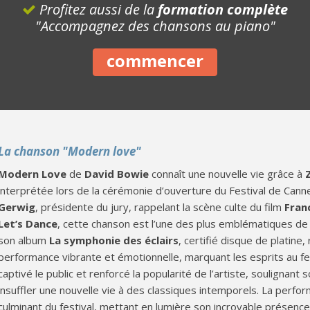
Profitez aussi de la
formation complète
"Accompagnez des chansons au piano"
commencer
La chanson "Modern love"
Modern Love
de
David Bowie
connaît une nouvelle vie grâce à
interprétée lors de la cérémonie d’ouverture du Festival de Ca
Gerwig
, présidente du jury, rappelant la scène culte du film
Fran
Let’s Dance
, cette chanson est l’une des plus emblématiques d
son album
La symphonie des éclairs
, certifié disque de platine
performance vibrante et émotionnelle, marquant les esprits au 
captivé le public et renforcé la popularité de l’artiste, soulignant 
insuffler une nouvelle vie à des classiques intemporels. La perf
culminant du festival, mettant en lumière son incroyable présence