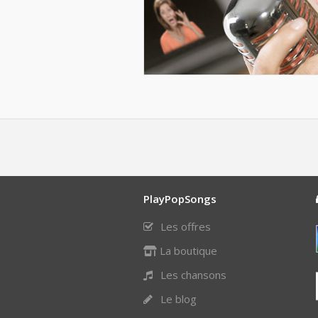
PlayPopSongs
Les offres
La boutique
Les chansons
Le blog