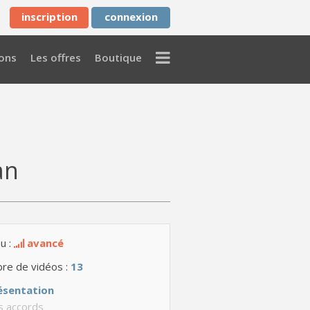
inscription
connexion
Menu
ons
Les offres
Boutique
an
u :
avancé
re de vidéos :
13
ésentation
s accords