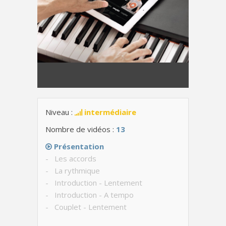
Niveau :
intermédiaire
Nombre de vidéos :
13
Présentation
- Les accords
- La rythmique
- Introduction - Lentement
- Introduction - A tempo
- Couplet - Lentement
- Couplet - Avec le chant