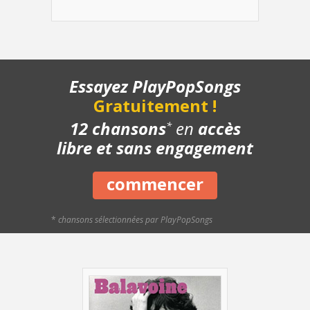
- Refrain - Lentement
- Refrain - Avec le chant
- Structure de la chanson
- Chanson complète
- Playback piano
Essayez PlayPopSongs
- Bonus
Gratuitement !
12 chansons
en
accès
*
libre et sans engagement
commencer
*
chansons sélectionnées par PlayPopSongs