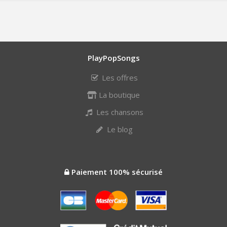
PlayPopSongs
Les offres
La boutique
Les chansons
Le blog
Paiement 100% sécurisé