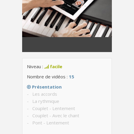
Niveau :
facile
Nombre de vidéos :
15
Présentation
- Les accords
- La rythmique
- Couplet - Lentement
- Couplet - Avec le chant
- Pont - Lentement
- Pont - Avec le chant