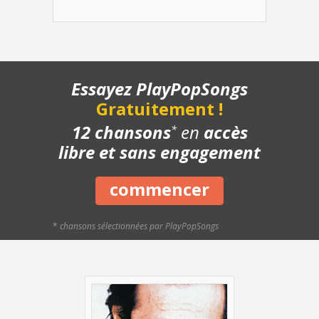
- Refrain - Lentement
- Refrain - Avec le chant
- Instrumental - Lentement
- Instrumental - A tempo
- Structure de la chanson
Essayez PlayPopSongs
- Chanson complète
Gratuitement !
- Playback piano
- Bonus
12 chansons
en
accès
*
libre et sans engagement
commencer
*
chansons sélectionnées par PlayPopSongs