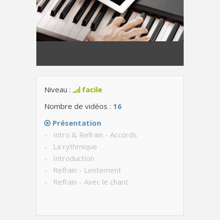
Niveau :
facile
Nombre de vidéos :
16
Présentation
- Intro & Refrain - Accords
- La rythmique
- Introduction
- Refrain - Lentement
- Refrain - Avec le chant
- Couplet - Accords
- Couplet - Lentement
- Couplet - Avec le chant