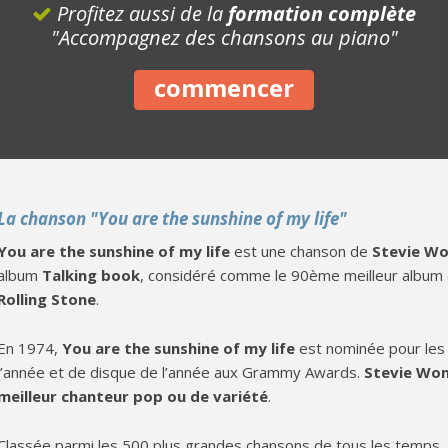
Profitez aussi de la
formation complète
"Accompagnez des chansons au piano"
commencer
La chanson "You are the sunshine of my life"
You are the sunshine of my life
est une chanson de
Stevie W
album
Talking book
, considéré comme le 90ème meilleur album
Rolling Stone
.
En 1974,
You are the sunshine of my life
est nominée pour le
l’année et de disque de l’année aux Grammy Awards.
Stevie Wo
meilleur chanteur pop ou de variété
.
Classée parmi les 500 plus grandes chansons de tous les temps,