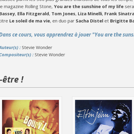
le magazine Rolling Stone,
You are the sunshine of my life
sera
Bassey
,
Ella Fitzgerald
,
Tom Jones
,
Liza Minelli
,
Frank Sinatr
titre
Le soleil de ma vie
, en duo par
Sacha Distel
et
Brigitte B
Dans ce cours, vous apprendrez à jouer "You are the suns
Auteur(s) :
Stevie Wonder
Compositeur(s) :
Stevie Wonder
être !