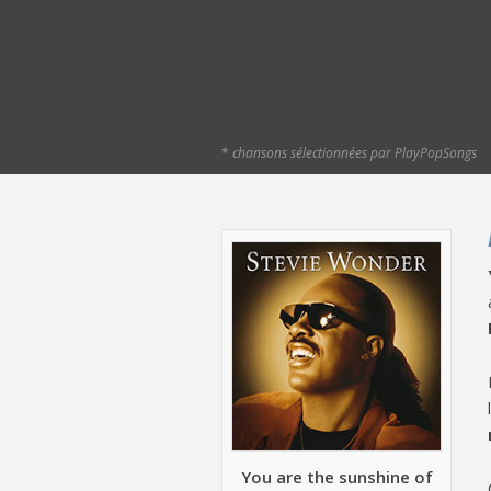
*
chansons sélectionnées par PlayPopSongs
You are the sunshine of