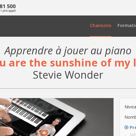
Chansons
Formati
Apprendre à jouer au piano
u are the sunshine of my l
Stevie Wonder
Nivea
Nomb
Pr
- Int