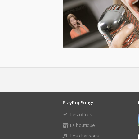
PlayPopSongs
Les offres
La boutique
Les chansons