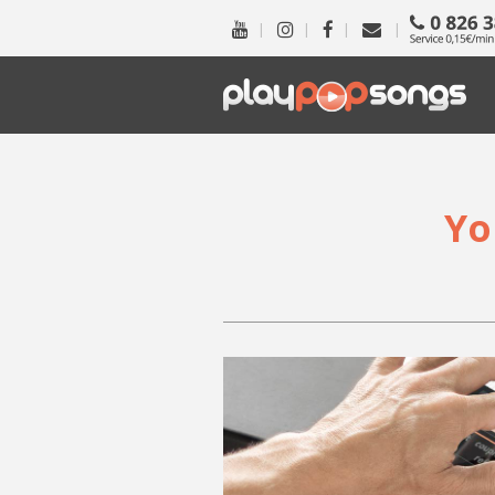
|
|
|
|
Yo