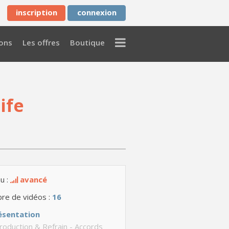
inscription
connexion
Menu
ons
Les offres
Boutique
ife
u :
avancé
re de vidéos :
16
ésentation
roduction & Refrain - Accords