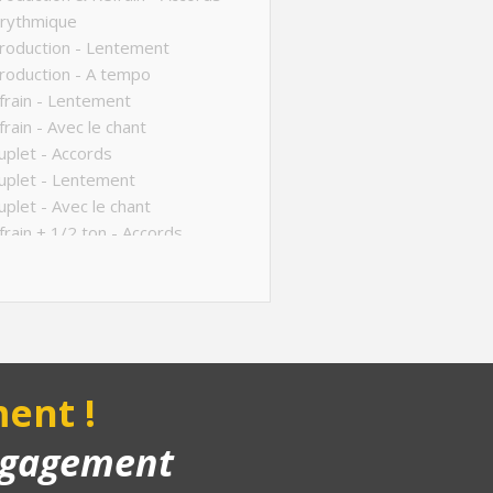
 rythmique
roduction - Lentement
roduction - A tempo
rain - Lentement
rain - Avec le chant
plet - Accords
uplet - Lentement
plet - Avec le chant
rain + 1/2 ton - Accords
rain + 1/2 ton - Lentement
rain + 1/2 ton - Avec le chant
ucture de la chanson
anson complète
yback piano
ent !
engagement