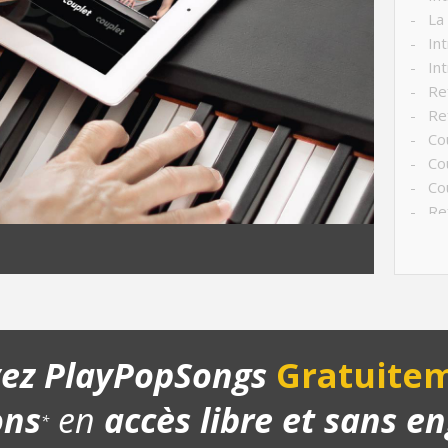
- La
- Int
- Int
- Ref
- Ref
- Cou
- Co
- Cou
- Ref
- Ref
- Ref
- Str
- Ch
- Pla
yez PlayPopSongs
Gratuitem
ons
en
accès libre et sans 
*