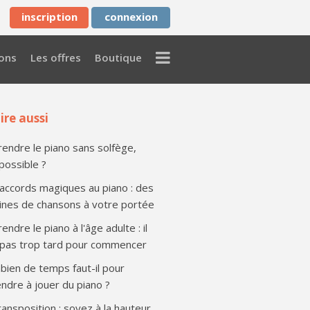
inscription
connexion
Menu
ons
Les offres
Boutique
ire aussi
endre le piano sans solfège,
 possible ?
accords magiques au piano : des
ines de chansons à votre portée
endre le piano à l'âge adulte : il
 pas trop tard pour commencer
ien de temps faut-il pour
ndre à jouer du piano ?
ransposition : soyez à la hauteur...