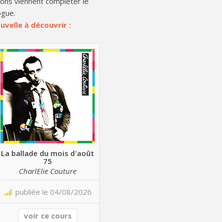
ons viennent compléter le
ogue.
uvelle à découvrir :
La ballade du mois d'août
75
CharlElie Couture
publiée le 04/08/2026
voir ce cours