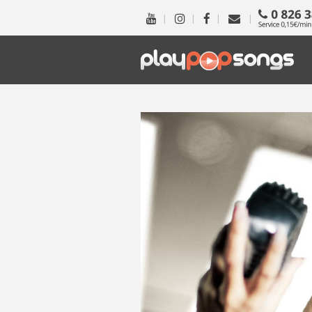
|
|
|
|