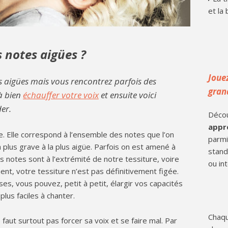
et la 
notes aigües ?
Joue
 aigües mais vous rencontrez parfois des
gran
 à bien
échauffer votre voix
et ensuite voici
er.
Déco
appr
. Elle correspond à l’ensemble des notes que l’on
parmi
 plus grave à la plus aigüe. Parfois on est amené à
stand
 notes sont à l’extrémité de notre tessiture, voire
ou in
t, votre tessiture n’est pas définitivement figée.
es, vous pouvez, petit à petit, élargir vos capacités
lus faciles à chanter.
Chaqu
 faut surtout pas forcer sa voix et se faire mal. Par