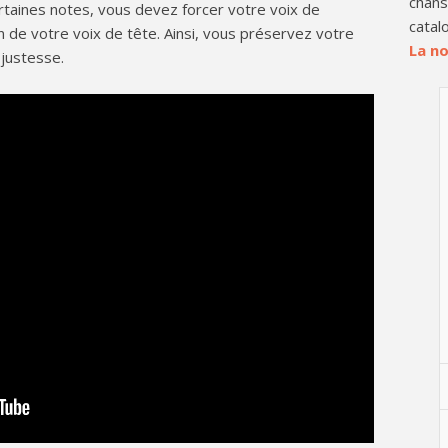
chans
rtaines notes, vous devez forcer votre voix de
catal
tion de votre voix de tête. Ainsi, vous préservez votre
La no
 justesse.