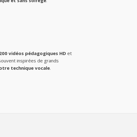
ique et sans solfège
.
 200 vidéos pédagogiques HD
et
 souvent inspirées de grands
otre technique vocale
.