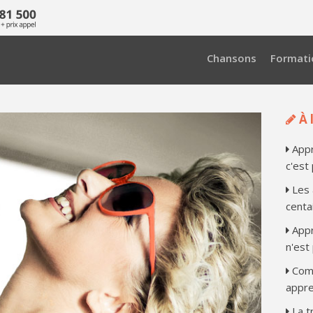
Chansons
Formati
À l
Appr
c'est
Les 
centa
Appr
n'est
Comb
appre
La t