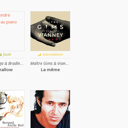
facile
intermédiaire
Lady Gaga & Bradley Cooper
Maître Gims & Vianney
hallow
La même