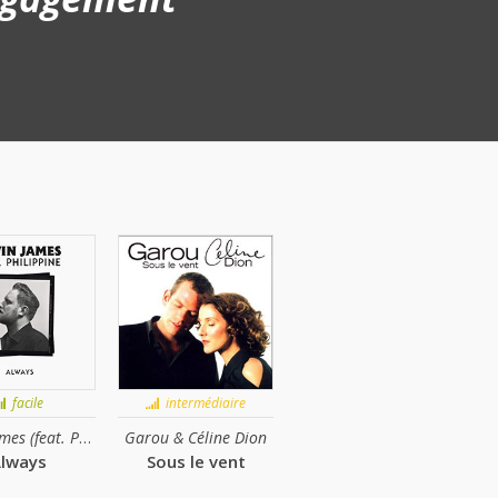
facile
intermédiaire
Gavin James (feat. Philippine)
Garou & Céline Dion
lways
Sous le vent