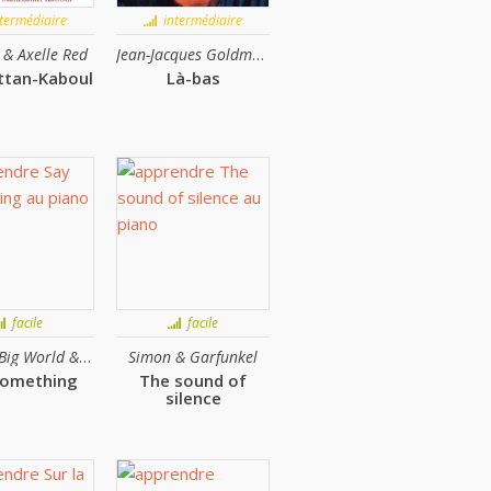
termédiaire
intermédiaire
& Axelle Red
Jean-Jacques Goldman & Sirima
tan-Kaboul
Là-bas
facile
facile
A Great Big World & Christina Aguilera
Simon & Garfunkel
something
The sound of
silence