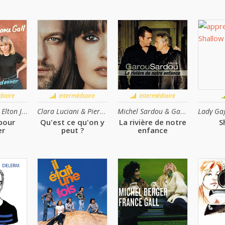
iaire
intermédiaire
intermédiaire
France Gall & Elton John
Clara Luciani & Pierre Lapointe
Michel Sardou & Garou
pour
Qu'est ce qu'on y
La rivière de notre
S
er
peut ?
enfance