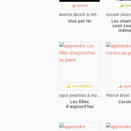
avancé
faci
Andrea Bocelli & Hélène Ségara
Vivo per lei
Les chan
sont tou
mêm
intermédiaire
avan
Joyce Jonathan & Vianney
Les filles
Corsi
d'aujourd'hui