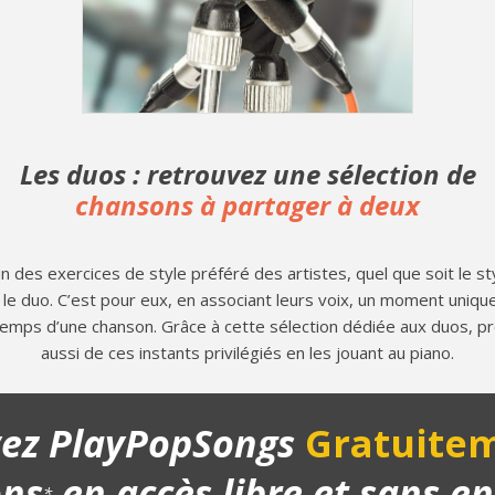
Les duos : retrouvez une sélection de
chansons à partager à deux
’un des exercices de style préféré des artistes, quel que soit le sty
 le duo. C’est pour eux, en associant leurs voix, un moment uniq
temps d’une chanson. Grâce à cette sélection dédiée aux duos, pr
aussi de ces instants privilégiés en les jouant au piano.
yez PlayPopSongs
Gratuitem
ons
en accès libre et sans 
*