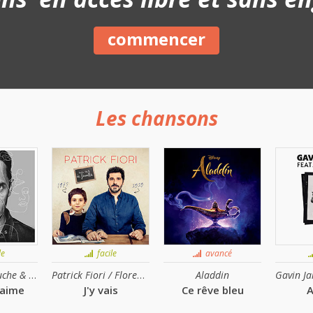
commencer
Les chansons
le
facile
avancé
Camille Lellouche & Grand Corps Malade
Patrick Fiori / Florent Pagny
Aladdin
'aime
J'y vais
Ce rêve bleu
A