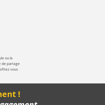
le ou la
ue de partage
ofitez vous
ent !
engagement