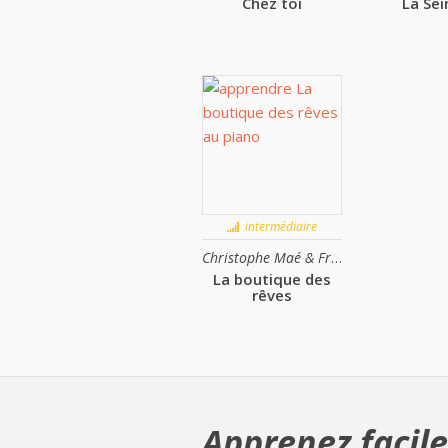
Chez toi
La Sei
intermédiaire
Christophe Maé & Francis Cabrel
La boutique des
rêves
Apprenez facile