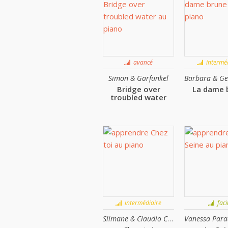
avancé
interméd
Simon & Garfunkel
Bridge over
La dame 
troubled water
intermédiaire
faci
Slimane & Claudio Capéo
Vanessa Para