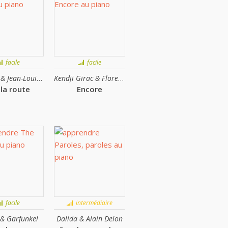
facile
facile
Raphaël & Jean-Louis Aubert
Kendji Girac & Florent Pagny
 la route
Encore
facile
intermédiaire
& Garfunkel
Dalida & Alain Delon