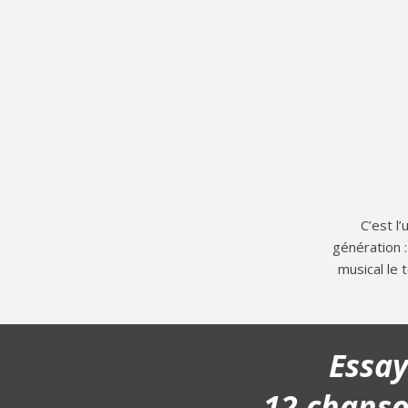
C’est l
génération :
musical le 
Essa
12 chans