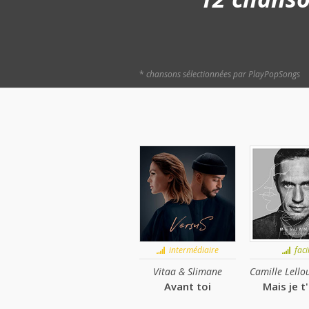
*
chansons sélectionnées par PlayPopSongs
intermédiaire
faci
Vitaa & Slimane
Avant toi
Mais je t