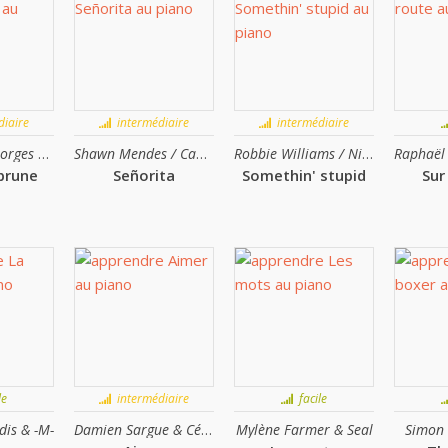
iaire
intermédiaire
intermédiaire
Barbara & Georges Moustaki
Shawn Mendes / Camila Cabello
Robbie Williams / Nicole Kidman
brune
Señorita
Somethin' stupid
Sur
le
intermédiaire
facile
dis & -M-
Damien Sargue & Cécilia Cara
Mylène Farmer & Seal
Simon 