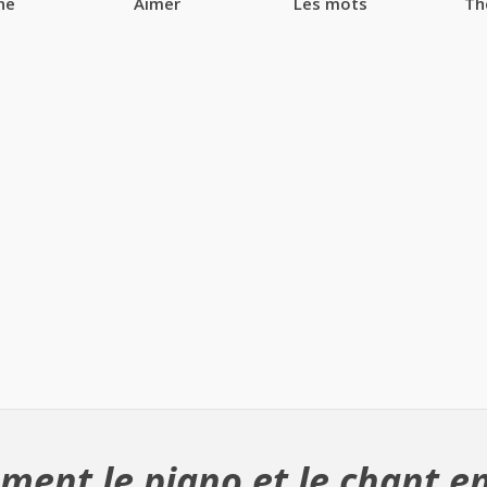
ne
Aimer
Les mots
Th
ment le piano et le chant en