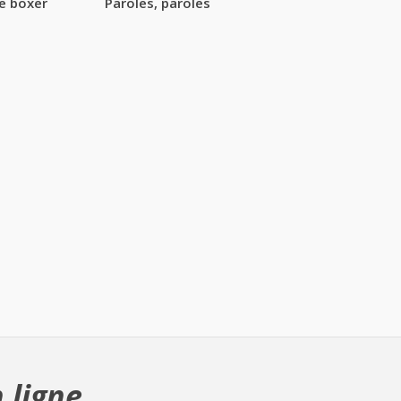
e boxer
Paroles, paroles
 ligne