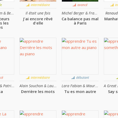
le
intermédiaire
avancé
in
Vincent Delerm & Benjamin Biolay
Il était une fois
Michel Berger & France Gall
Renaud 
teurs
J'ai encore rêvé
Ca balance pas mal
Manhat
s les
d'elle
à Paris
es
cé
intermédiaire
débutant
Patrick Bruel & Patrick Fiori
Alain Souchon & Laurent Voulzy
Lara Fabian & Maurane
ca
Derrière les mots
Tu es mon autre
Say 