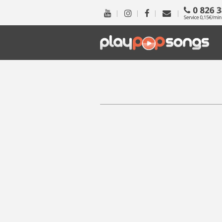
|
|
|
|