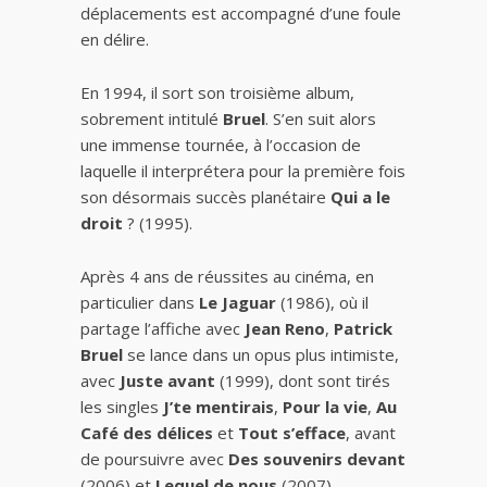
déplacements est accompagné d’une foule
en délire.
En 1994, il sort son troisième album,
sobrement intitulé
Bruel
. S’en suit alors
une immense tournée, à l’occasion de
laquelle il interprétera pour la première fois
son désormais succès planétaire
Qui a le
droit
? (1995).
Après 4 ans de réussites au cinéma, en
particulier dans
Le Jaguar
(1986), où il
partage l’affiche avec
Jean Reno
,
Patrick
Bruel
se lance dans un opus plus intimiste,
avec
Juste avant
(1999), dont sont tirés
les singles
J’te mentirais
,
Pour la vie
,
Au
Café des délices
et
Tout s’efface
, avant
de poursuivre avec
Des souvenirs devant
(2006) et
Lequel de nous
(2007).