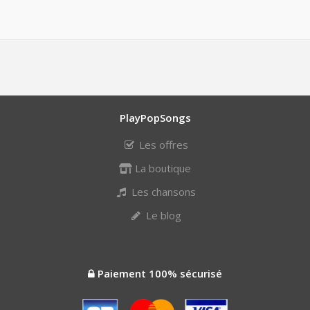
PlayPopSongs
Les offres
La boutique
Les chansons
Le blog
Paiement 100% sécurisé