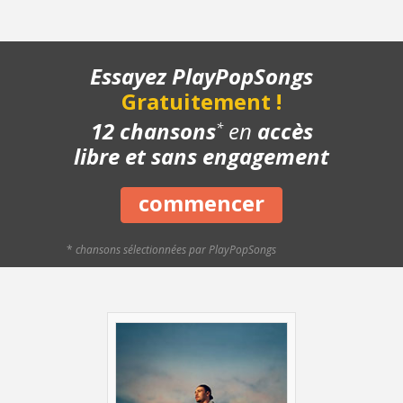
- Pont
- Structure de la chanson
- Chanson complète
Essayez PlayPopSongs
- Playback piano
Gratuitement !
- Bonus
12 chansons
en
accès
*
libre et sans engagement
commencer
*
chansons sélectionnées par PlayPopSongs