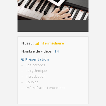
Niveau :
intermédiaire
Nombre de vidéos :
14
Présentation
- Les accords
- La rythmique
- Introduction
- Couplet
- Pré-refrain - Lentement
- Pré-refrain - Avec le chant
- Refrain - Lentement
- Refrain - Avec le chant